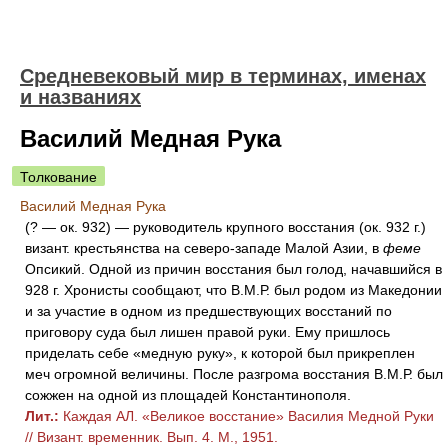
Средневековый мир в терминах, именах
и названиях
Василий Медная Рука
Толкование
Василий Медная Рука
(? — ок. 932) — руководитель крупного восстания (ок. 932 г.)
визант. крестьянства на северо-западе Малой Азии, в
феме
Опсикий. Одной из причин восстания был голод, начавшийся в
928 г. Хронисты сообщают, что В.М.Р. был родом из Македонии
и за участие в одном из предшествующих восстаний по
приговору суда был лишен правой руки. Ему пришлось
приделать себе «медную руку», к которой был прикреплен
меч огромной величины. После разгрома восстания В.М.Р. был
сожжен на одной из площадей Константинополя.
Лит.:
Каждая АЛ. «Великое восстание» Василия Медной Руки
// Визант. временник. Вып. 4. М., 1951.