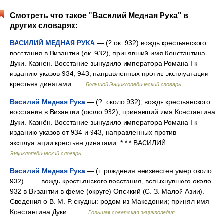
Смотреть что такое "Василий Медная Рука" в
других словарях:
ВАСИЛИЙ МЕДНАЯ РУКА
— (? ок. 932) вождь крестьянского
восстания в Византии (ок. 932), принявший имя Константина
Дуки. Казнен. Восстание вынудило императора Романа I к
изданию указов 934, 943, направленных против эксплуатации
крестьян динатами …
Большой Энциклопедический словарь
Василий Медная Рука
— (? около 932), вождь крестьянского
восстания в Византии (около 932), принявший имя Константина
Дуки. Казнён. Восстание вынудило императора Романа I к
изданию указов от 934 и 943, направленных против
эксплуатации крестьян динатами. * * * ВАСИЛИЙ… …
Энциклопедический словарь
Василий Медная Рука
— (г. рождения неизвестен умер около
932) вождь крестьянского восстания, вспыхнувшего около
932 в Византии в феме (округе) Опсикий (С. З. Малой Азии).
Сведения о В. М. Р. скудны: родом из Македонии; принял имя
Константина Дуки… …
Большая советская энциклопедия