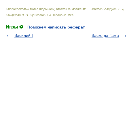
Средневековый мир в терминах, именах и названиях. — Минск: Беларусь
.
Е. Д.
Смирнова Л. П. Сушкевич В. А. Федосик
.
1999
.
Игры ⚽
Поможем написать реферат
Василий I
Васко да Гама