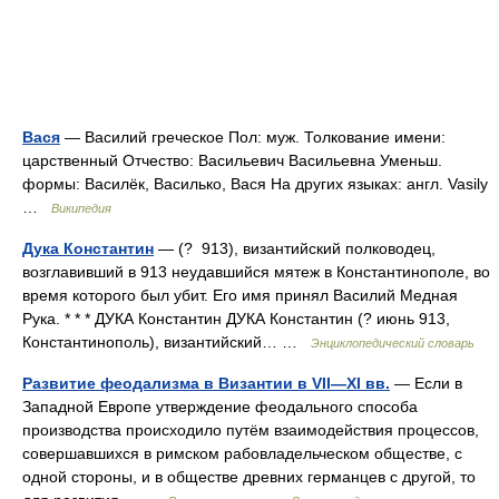
Вася
— Василий греческое Пол: муж. Толкование имени:
царственный Отчество: Васильевич Васильевна Уменьш.
формы: Василёк, Василько, Вася На других языках: англ. Vasily
…
Википедия
Дука Константин
— (? 913), византийский полководец,
возглавивший в 913 неудавшийся мятеж в Константинополе, во
время которого был убит. Его имя принял Василий Медная
Рука. * * * ДУКА Константин ДУКА Константин (? июнь 913,
Константинополь), византийский… …
Энциклопедический словарь
Развитие феодализма в Византии в VII—XI вв.
— Если в
Западной Европе утверждение феодального способа
производства происходило путём взаимодействия процессов,
совершавшихся в римском рабовладельческом обществе, с
одной стороны, и в обществе древних германцев с другой, то