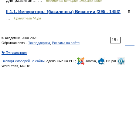
для развития… …
Всемирная история. Энциклопедия
II.1.1. Императоры (базилевсы) Византии (395 - 1453)
— ⇑
…
Правители Мира
© Академик, 2000-2026
18+
Обратная связь:
Техподдержка
,
Реклама на сайте
👣 Путешествия
Экспорт словарей на сайты
, сделанные на PHP,
Joomla,
Drupal,
WordPress, MODx.